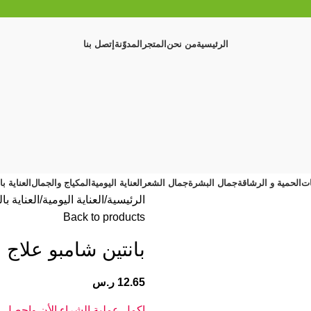
الرئيسية
من نحن
المتجر
المدوّنة
إتصل بنا
ات
الحمية و الرشاقة
جمال البشرة
جمال الشعر
العناية اليومية
المكياج والجمال
العناية ب
الرئيسية
العناية اليومية
العناية ب
Back to products
بانتين شامبو علاج ضد
12.65
ر.س
اكمل عملية الشراء الأن واحصل