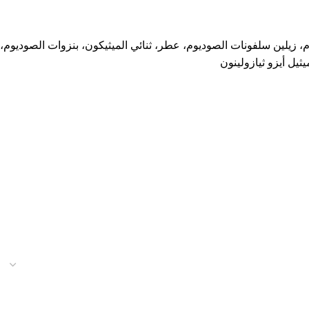
وريث الصوديوم، كلوريد الصوديوم، ثنائي ستيرات غليكول، حمض الستريك، لوريث-4، سترات الصوديوم، زيلين سلفونات الصوديوم، عطر، ثنائي الميثيكون، بنزوات الصوديوم،