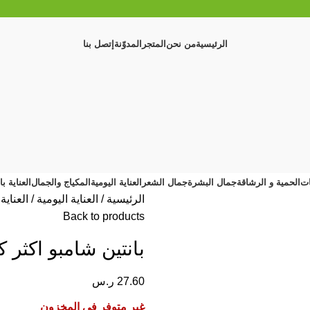
الرئيسية
من نحن
المتجر
المدوّنة
إتصل بنا
ات
الحمية و الرشاقة
جمال البشرة
جمال الشعر
العناية اليومية
المكياج والجمال
العناية ب
الرئيسية
العناية اليومية
العناية
Back to products
بانتين شامبو اكثر كثافة 
27.60
ر.س
غير متوفر في المخزون