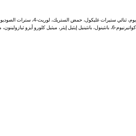
ماء، كبريتات لوريل الصوديوم، كبريتات ل
ميثيل أيزو ثيازولينون