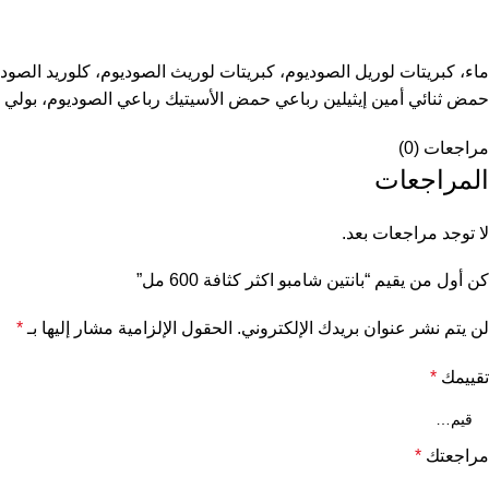
حمض ثنائي أمين إيثيلين رباعي حمض الأسيتيك رباعي الصوديوم، بولي كواتيرنيوم-6، بانثينول، بانثينيل إيثيل إيثر، ميثيل كلورو أيزو ثيازولينون، 
مراجعات (0)
المراجعات
لا توجد مراجعات بعد.
كن أول من يقيم “بانتين شامبو اكثر كثافة 600 مل”
لن يتم نشر عنوان بريدك الإلكتروني.
الحقول الإلزامية مشار إليها بـ
*
تقييمك
*
مراجعتك
*