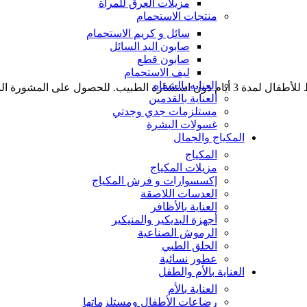
مزيلات العرق للمرأة
منتجات الاستحمام
سائل و كريم الاستحمام
صابون اليد السائل
صابون قطع
ليف الاستحمام
العنايه بالشفاه
شر الصيدلي. يحفظ بعيدا عن الاطفال
العناية بالقدمين
مستلزمات جدي وجدتي
غسولات البشرة
المكياج والجمال
المكياج
مزيلات المكياج
إكسسوارات و فرش المكياج
العدسات اللاصقة
العناية بالأظافر
أجهزة البديكير والمنيكير
الرموش الصناعية
الحلق الطبي
عطور نسائية
العناية بالأم والطفل
العناية بالأم
رضاعات الأطفال ومستلزماتها