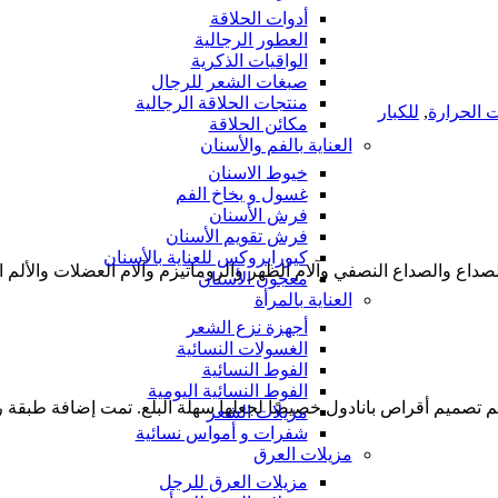
أدوات الحلاقة
العطور الرجالية
الواقيات الذكرية
صبغات الشعر للرجال
منتجات الحلاقة الرجالية
 الحرارة
,
للكبار
مكائن الحلاقة
العناية بالفم والأسنان
خيوط الاسنان
غسول و بخاخ الفم
فرش الأسنان
فرش تقويم الأسنان
كيورابروكس للعناية بالأسنان
صداع والصداع النصفي وآلام الظهر والروماتيزم وآلام العضلات والألم ال
معجون الأسنان
العناية بالمرأة
أجهزة نزع الشعر
الغسولات النسائية
الفوط النسائية
الفوط النسائية اليومية
تم تصميم أقراص بانادول خصيصًا لجعلها سهلة البلع. تمت إضافة طبقة ر
مزيلات الشعر
شفرات و أمواس نسائية
مزيلات العرق
مزيلات العرق للرجل