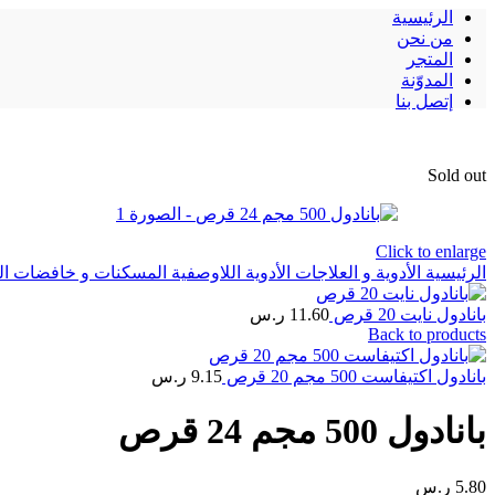
الرئيسية
من نحن
المتجر
المدوّنة
إتصل بنا
Sold out
Click to enlarge
الرئيسية
الأدوية و العلاجات
الأدوية اللاوصفية
المسكنات و خافضات ال
بانادول نايت 20 قرص
11.60
ر.س
Back to products
بانادول اكتيفاست 500 مجم 20 قرص
9.15
ر.س
بانادول 500 مجم 24 قرص
5.80
ر.س