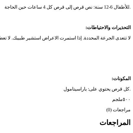
.للأطفال 6-12 سنة: نص قرص إلى قرص كل 4 ساعات حين الحاجة
التحذيرات والاحتياطات:
لا تتعدى الجرعة المحددة. إذا استمرت الاعراض استشير طبيبك. لا تعط للأطفال لمدة 3 أيام دون استشارة الطبيب. للحصول على المشورة المهنية بشأن الأدوية است
المكونات:
.كل قرص يحتوي على: باراسيتامول
٥٠٠ملجم
مراجعات (0)
المراجعات