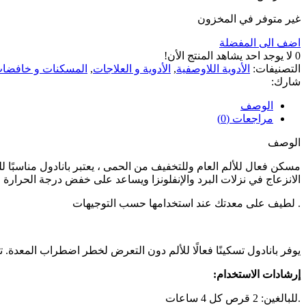
غير متوفر في المخزون
اضف الى المفضلة
0
لا يوجد احد يشاهد المنتج الأن!
التصنيفات:
الأدوية اللاوصفية
,
الأدوية و العلاجات
,
المسكنات و خافضات
شارك:
الوصف
مراجعات (0)
الوصف
مسكن فعال للألم العام وللتخفيف من الحمى ، يعتبر بانادول مناسبًا لل
الانزعاج في نزلات البرد والإنفلونزا ويساعد على خفض درجة الحرارة
. لطيف على معدتك عند استخدامها حسب التوجيهات
يوفر بانادول تسكينًا فعالًا للألم دون التعرض لخطر اضطراب المعدة. 
إرشادات الاستخدام:
.للبالغين: 2 قرص كل 4 ساعات