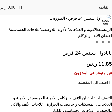
0
القائمه
0.00
ر.س
Click to enlarge
SOLD
OUT
الرئيسية
الأدوية و العلاجات
الأدوية اللاوصفية
علاجات الحساسية
احتقان الأنف والزكام
بانادول سينس 24 قرص
11.85
ر.س
غير متوفر في المخزون
اضف الى المفضلة
التصنيفات:
احتقان الأنف والزكام
,
الأدوية اللاوصفية
,
الأدوية و
العلاجات
,
المسكنات و خافضات الحرارة
,
علاجات الأنف والأذن
والحنجرة
,
علاجات الحساسية
,
للكبار