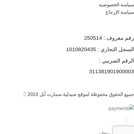
سياسة الخصوصية
سياسة الإرجاع
رقم معروف : 250514
السجل التجاري : 1010820435
الرقم الضريبي :
311381901900003
جميع الحقوق محفوظة لموقع صيدلية سمارت أبل 2022
🏠 عند شرائك من صيدليات سمارت أبل أحصل علي مكافات ونقاط