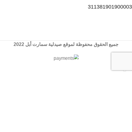
311381901900003
جميع الحقوق محفوظة لموقع صيدلية سمارت أبل 2022
🏠 عند شرائك من صيدليات سمارت أبل أحصل علي مكافات ونقاط
من خلال برنامج ماي أبل
Search
ابدء بالبحث عن المنتجات التي ترغب فيها.
المتجر
المفضلة
0
سلة المشتريات