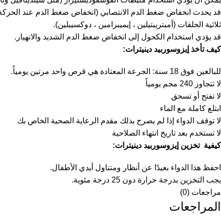
قد يحدث انخفاض ضغط الدم الانتصابي (انخفاض ضغط الدم عند الحركة) م
ثلاثية الحلقات (أميتريبتيلين ، إيميبرامين ، دوكسيبلين).
قد يؤدي استخدام الكحول إلى انخفاض ضغط الدم الشديد والانهيار.
كيف تأخذ إيزوسوربيد دينيترات:
للبالغين فوق 18 سنة: الجرعة المعتادة هي قرص واحد مرتين يومياً.
لا تتجاوز 240 مجم يومياً
لا تفتح أو تسحق
ابتلع كاملة مع الماء
لا توقف الدواء إذا لم يصرح بذلك مقدم الرعاية الصحية الخاص بك
لا تستخدم بعد تاريخ انتهاء الصلاحية
كيفية تخزين إيزوسوربيد دينيترات:
احفظ هذا الدواء بعيدًا عن أنظار ومتناول أيدي الأطفال.
يجب التخزين بدرجة حرارة دون 25 درجة مئوية.
مراجعات (0)
المراجعات