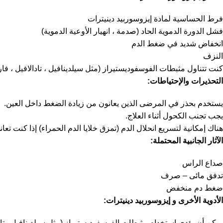
فرط الحساسية لمادة إيزوسوربيد دينيترات
فشل الدورة الدموية الحاد (صدمة ، انهيار الأوعية الدموية)
انخفاض شديد في ضغط الدم
النزف
كنت تتناول مثبطات الفوسفوديستيراز (مثل سيلدينافيل ، تادالافيل ، فار
التحذيرات والإحتياطات:
يستخدم بحذر في المرضى الذين يعانون من زيادة الضغط داخل العين.
يجب تجنب الكحول أثناء العلاج.
هناك إمكانية لتسريع انحلال الدم (تمزق خلايا الدم الحمراء) إذا كنت تعاني
الآثار الجانبية المحتملة:
صداع الراس
تدفق مائى – صرف
ضغط دم منخفض
الأدوية الأخرى و إيزوسوربيد دينيترات:
يمكن أن يؤدي استخدام مثبطات الفوسفوديستيراز (مثل سيلدينافيل وتا