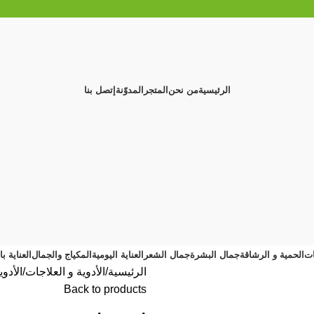
الرئيسية
من نحن
المتجر
المدوّنة
إتصل بنا
ات
الحمية و الرشاقة
جمال البشرة
جمال الشعر
العناية اليومية
المكياج والجمال
العناية ب
الرئيسية
الأدوية و العلاجات
الأدو
Back to products