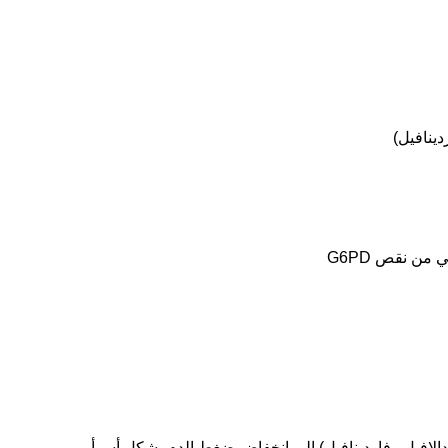
دينافيل)
 من نقص G6PD
دالافيل وفاردينافيل) إلى انخفاض ضغط الدم بشكل أسوأ