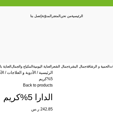
الرئيسية
من نحن
المتجر
المدوّنة
إتصل بنا
ات
الحمية و الرشاقة
جمال البشرة
جمال الشعر
العناية اليومية
المكياج والجمال
العناية ب
الرئيسية
الأدوية و العلاجات
الأ
5%كريم
Back to products
الدارا 5%كريم
242.85
ر.س