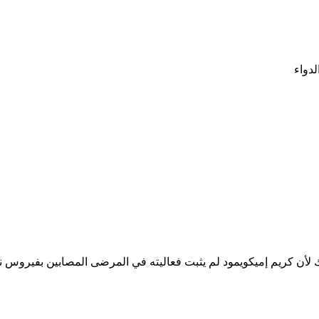
لدواء
ك لأن كريم إميكويمود لم يثبت فعاليته في المرضى المصابين بفيروس ن