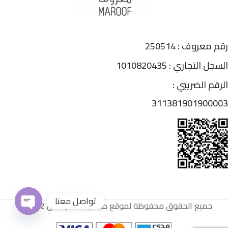
رقم معروف : 250514
السجل التجاري : 1010820435
الرقم الضريبي :
311381901900003
تواصل معنا
جميع الحقوق محفوظة لموقع صيدلية سمارت أبل 2022
Open