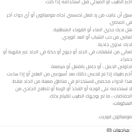
أخبر الطبيب أو الصيدلي قبل استخدامه إذا كنت:
سبق أن عانيت من رد فعل تحسسي تجاه موميتازون أو أي دواء آخر
في الماضي.
هل لديك جدري الماء أو القوباء المنطقية.
تعانين من حب الشباب أو العد الوردي.
لديك عدوى جلدية.
تعاني من تشققات في الجلد أو جروح أو حكة في الجلد غير ملتهبة أو
حمراء.
تحاولين الحمل ، أو حامل بالفعل أو مرضعة.
أخبر طبيبك إذا لم تتحسن حالتك بعد أسبوعين من العلاج أو إذا ساءت.
هذا الدواء مخصص للاستخدام في مناطق معينة من الجلد فقط:
لا تستخدمه على الوجه أو الفخذ أو الإبط أو للطفح الجلدي من
الحفاضات ، ما لم يوجهك الطبيب للقيام بذلك.
المكونات:
موميتازون فوريت.
مراجعات (0)