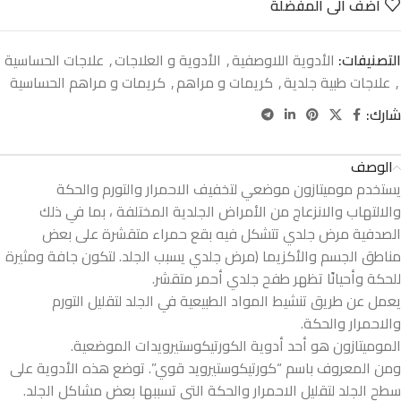
اضف الى المفضلة
التصنيفات:
الأدوية اللاوصفية
,
الأدوية و العلاجات
,
علاجات الحساسية
,
علاجات طبية جلدية
,
كريمات و مراهم
,
كريمات و مراهم الحساسية
شارك:
الوصف
يستخدم موميتازون موضعي لتخفيف الاحمرار والتورم والحكة
والالتهاب والانزعاج من الأمراض الجلدية المختلفة ، بما في ذلك
الصدفية مرض جلدي تتشكل فيه بقع حمراء متقشرة على بعض
مناطق الجسم والأكزيما (مرض جلدي يسبب الجلد. لتكون جافة ومثيرة
للحكة وأحيانًا تظهر طفح جلدي أحمر متقشر.
يعمل عن طريق تنشيط المواد الطبيعية في الجلد لتقليل التورم
والاحمرار والحكة.
الموميتازون هو أحد أدوية الكورتيكوستيرويدات الموضعية.
ومن المعروف باسم “كورتيكوستيرويد قوي”. توضع هذه الأدوية على
سطح الجلد لتقليل الاحمرار والحكة التي تسببها بعض مشاكل الجلد.