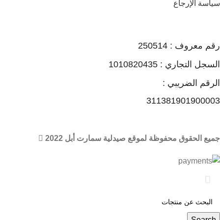
سياسة الإرجاع
رقم معروف : 250514
السجل التجاري : 1010820435
الرقم الضريبي :
311381901900003
جميع الحقوق محفوظة لموقع صيدلية سمارت أبل 2022
🏠 عند شرائك من صيدليات سمارت أبل أحصل علي مكافات ونقاط
من خلال برنامج ماي أبل
Search