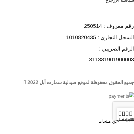
سياسة الإرجاع
رقم معروف : 250514
السجل التجاري : 1010820435
الرقم الضريبي :
311381901900003
جميع الحقوق محفوظة لموقع صيدلية سمارت أبل 2022
0
🏠 عند شرائك من صيدليات سمارت أبل أحصل علي مكافات ونقاط
لمتجر
المفضلة
حسابي
سلة المشتريات
من خلال برنامج ماي أبل
Search