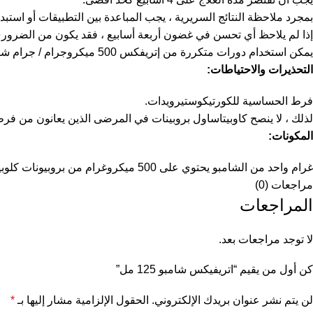
بمجرد ملاحظة النتائج السريرية ، يجب المباعدة بين التطبيقات أو استبدالها
إذا لم يلاحظ أي تحسن في غضون أربعة أسابيع ، فقد يكون من الضروري
يمكن استخدام دورات متكررة من إتريفكس 500 ميكروجرام / جرام شامبو للسيطرة على التفاقم بشرط أن يكون المريض تحت إشراف طبي منتظم.
التحذيرات والاحتياطات:
فرط الحساسية للكورتيكوستيرويدات.
لذلك ، لا ينصح كاوبيتاساول بروبينات في المرضى الذين يعانون من فر
المكونات:
غرام واحد من الشامبو يحتوي على 500 ميكروغرام من بروبيونات كلوبيتاسول.
مراجعات (0)
المراجعات
لا توجد مراجعات بعد.
كن أول من يقيم “اتريفيكس شامبو 125 مل”
لن يتم نشر عنوان بريدك الإلكتروني.
الحقول الإلزامية مشار إليها بـ
*