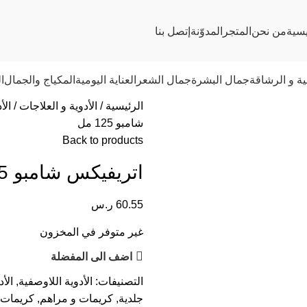
يسية
من نحن
المتجر
المدوّنة
إتصل بنا
ية و الرشاقة
جمال البشرة
جمال الشعر
العناية اليومية
المكياج والجمال
ا
الرئيسية
الأدوية و العلاجات
الأ
شامبو 125 مل
Back to products
اتريفيكس شامبو 125 مل
60.55
ر.س
غير متوفر في المخزون
اضف الى المفضلة
التصنيفات:
الأدوية اللاوصفية
,
الأ
جلدية
,
كريمات و مراهم
,
كريمات 