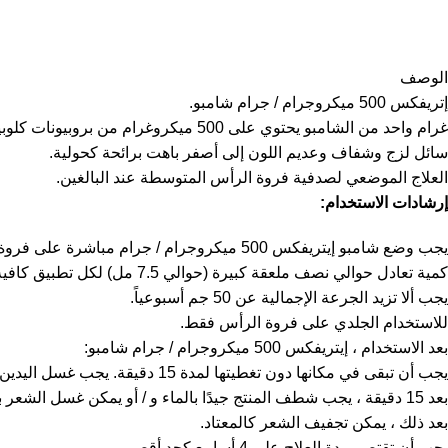
الوصف
إتريفكس 500 ميكروجرام / جرام شامبو.
غرام واحد من الشامبو يحتوي على 500 ميكروغرام من بروبيونات كلوبيتاسول.
سائل لزج وشفاف وعديم اللون إلى أصفر باهت برائحة كحولية.
العلاج الموضعي لصدفية فروة الرأس المتوسطة عند البالغين.
إرشادات الاستخدام:
يجب وضع شامبو إيتريفكس 500 ميكروجرام / جرام مباشرة على فروة الرأس الجافة مرة واحدة يوميًا مع الحرص على تغطية الآفات جيدًا وتدليكها.
كمية تعادل حوالي نصف ملعقة كبيرة (حوالي 7.5 مل) لكل تطبيق كافية لتغطية فروة الرأس بالكامل.
يجب ألا تزيد الجرعة الإجمالية عن 50 جم أسبوعياً.
للاستخدام الجلدي على فروة الرأس فقط.
بعد الاستخدام ، إيتريفكس 500 ميكروجرام / جرام شامبو:
يجب أن تبقى في مكانها دون تغطيتها لمدة 15 دقيقة. يجب غسل اليدين بعناية بعد التطبيق.
بعد 15 دقيقة ، يجب شطف المنتج جيدًا بالماء و / أو يمكن غسل الشعر باستخدام كمية إضافية من الشامبو العادي إذا لزم الأمر لتسهيل الغسيل.
بعد ذلك ، يمكن تجفيف الشعر كالمعتاد.
يجب أن تقتصر مدة العلاج على 4 أسابيع كحد أقصى.