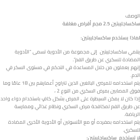
الوصف
ساكساجليبتين 2.5 مجم أقراص مغلفة
لماذا يستخدم ساكساجليبتين:
ينتمي ساكساجليبتين إلى مجموعة من الأدوية تسمى “الأدوية
المضادة للسكري عن طريق الفم”.
إنهم يعملون من خلال المساعدة في التحكم في مستوى السكر في
الدم.
يتم استخدامه للمرضى البالغين الذين تتراوح أعمارهم بين 18 عامًا وما
فوق المصابين بمرض السكري من النوع 2 ،
إذا كان لا يمكن السيطرة على المرض بشكل كافٍ باستخدام دواء واحد
عن طريق الفم لمكافحة مرض السكري ونظام غذائي وممارسة
الرياضة.
يتم استخدامه بمفرده أو مع الأنسولين أو الأدوية الأخرى المضادة
للسكري.
لا تستخدم ساكساجليبتين: