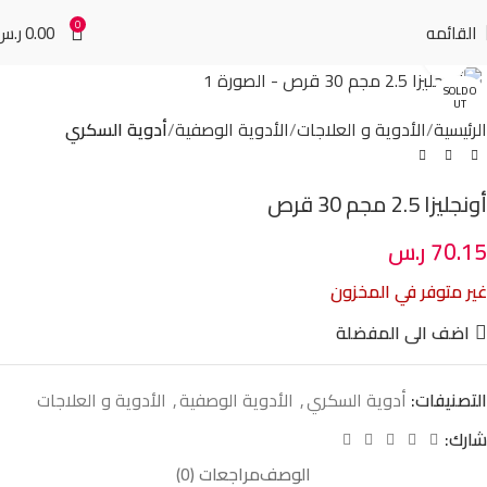
0
القائمه
0.00
ر.س
Click to enlarge
SOLD O
UT
الرئيسية
الأدوية و العلاجات
الأدوية الوصفية
أدوية السكري
أونجليزا 2.5 مجم 30 قرص
70.15
ر.س
غير متوفر في المخزون
اضف الى المفضلة
التصنيفات:
أدوية السكري
,
الأدوية الوصفية
,
الأدوية و العلاجات
شارك:
الوصف
مراجعات (0)