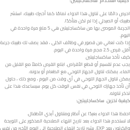
كيفية استخدام ساكساجليبتين:
احرص دائمًا على تناول هذا الدواء تمامًا كما أخبرك طبيبك. استشر
طبيبك أو الصيدلي إذا لم تكن متأكدًا.
الجرعة الموصى بها من ساكساجليبتين هي 5 ملغ مرة واحدة في
اليوم.
إذا كنت تعاني من قصور في وظائف الكلى ، فقد يصف لك طبيبك جرعة
أقل. قرص 2.5 مجم مرة واحدة في اليوم.
كيف تأخذ ساكساجليبتين
يجب عدم تقسيم أو قطع الأقراص. ابتلع القرص كاملاً مع القليل من
الماء. يمكنك تناول الجهاز اللوحي مع الطعام أو بدونه.
يمكن تناول الجهاز اللوحي في أي وقت من اليوم ، ومع ذلك ، حاول
أن تأخذ جهازك اللوحي في نفس الوقت كل يوم. سيساعدك هذا على
تذكر تناوله.
كيفية تخزين ساكساجليبتين:
احفظ هذا الدواء بعيدًا عن أنظار ومتناول أيدي الأطفال.
لا تستخدم هذا الدواء بعد تاريخ انتهاء الصلاحية المذكور على اللويحة
والكرتون بعد EXP. يشير تاريخ انتهاء الصلاحية إلى اليوم الأخير من نفس