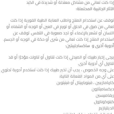
إذا كنت تعاني من مشاكل معتدلة أو شديدة في الكبد
الآثار الجانبية المحتملة:
توقف عن استخدام المنتج واطلب العناية الطبية الفورية إذا كنت
تعاني من ضيق في الحلق أو تورم في العين أو الوجه أو الشفاه أو
اللسان أو تشعر بالإغماء أو تجد صعوبة في التنفس. توقف عن
استخدام المنتج إذا كنت تعاني من شرى أو حكة في الوجه أو الجسم.
أدوية أخرى و ساكساجليبتين:
يرجى إخبار طبيبك أو الصيدلي إذا كنت تتناول أو تناولت مؤخرًا أو قد
تتناول أي أدوية أخرى.
على وجه الخصوص ، يجب أن تخبر طبيبك إذا كنت تستخدم أدوية تحتوي
على أي من المواد الفعالة التالية:
كاربامازيبين ، فينوباربيتال أو فينيتوين
ديكساميثازون
ريفامبيسين
كيتوكونازول
الديلتيازيم