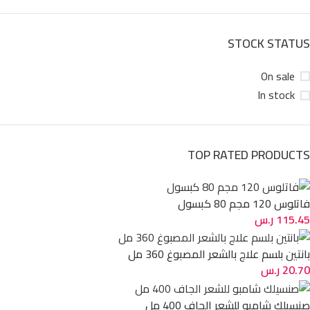
STOCK STATUS
On sale
In stock
TOP RATED PRODUCTS
فاتلوس 120 مجم 80 كبسول
115.45
ر.س
بانتين بلسم علاج بالشعر المصبوغ 360 مل
20.70
ر.س
صنسيلك شامبو للشعر الجاف 400 مل