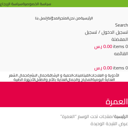
سياسة الخصوصية
سياسة الإرجاع
الرئيسية
من نحن
المتجر
المدوّنة
إتصل بنا
Search
تسجيل الدخول / تسجيل
المفضلة
0
items
0.00
ر.س
القائمه
0
items
0.00
ر.س
الأدوية و العلاجات
الفيتامينات
الحمية و الرشاقة
جمال البشرة
جمال الشعر
العناية اليومية
المكياج والجمال
العناية بالأم والطفل
الأجهزة الطبية
العمرة
الرئيسية
منتجات تحت الوسم “العمرة”
عرض النتيجة الوحيدة